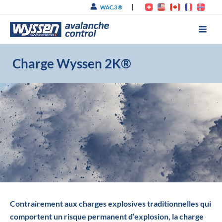
Aller
WAC.3 ®
au
contenu
Charge Wyssen 2K®
Minage sans explosifs
Contrairement aux charges explosives traditionnelles qui
comportent un risque permanent d‘explosion, la charge