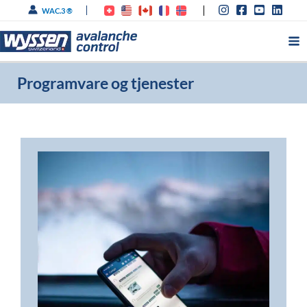
Hopp
WAC.3 ®
rett
til
innholdet
Programvare og tjenester