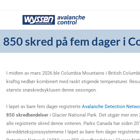
Hopp
rett
til
innholdet
850 skred på fem dager i 
I midten av mars 2026 ble Columbia Mountains i British Columb
kraftig nedbør kombinert med raskt stigende temperaturer. Resul
største snøskredsyklusen denne sesongen.
I løpet av bare fem dager registrerte
Avalanche Detection Netwo
850 skredhendelser
i Glacier National Park. Det utgjør mer enn
alle registrerte skred denne vinteren. Parks Canada har siden 20
skreddeteksjonssystemene I løpet av bare fem dager registrert