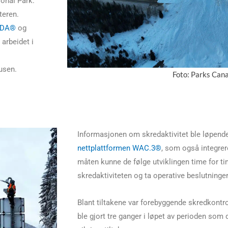
onal Park.
teren.
IDA®
og
arbeidet i
usen.
Foto: Parks Can
Informasjonen om skredaktivitet ble løpende 
nettplattformen WAC.3®
, som også integre
måten kunne de følge utviklingen time for tim
skredaktiviteten og ta operative beslutninger
Blant tiltakene var forebyggende skredkont
ble gjort tre ganger i løpet av perioden som 