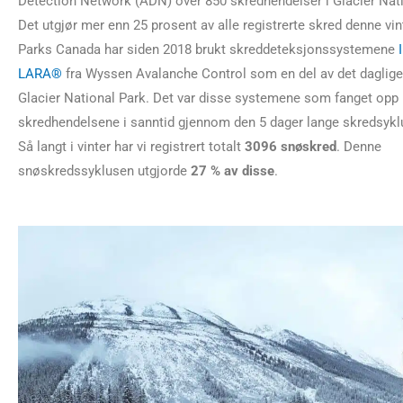
Detection Network (ADN) over 850 skredhendelser i Glacier Nati
Det utgjør mer enn 25 prosent av alle registrerte skred denne vin
Parks Canada har siden 2018 brukt skreddeteksjonssystemene
LARA®
fra Wyssen Avalanche Control som en del av det daglige 
Glacier National Park. Det var disse systemene som fanget opp
skredhendelsene i sanntid gjennom den 5 dager lange skredsykl
Så langt i vinter har vi registrert totalt
3096 snøskred
. Denne
snøskredssyklusen utgjorde
27 % av disse
.