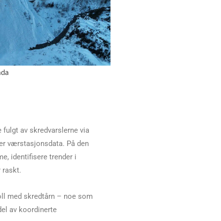
ada
fulgt av skredvarslerne via
rer værstasjonsdata. På den
e, identifisere trender i
 raskt.
roll med skredtårn – noe som
del av koordinerte