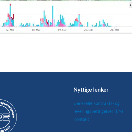
r
Nyttige lenker
Generelle kontrakts- og
leveringsbetingelser (EN)
Kontakt