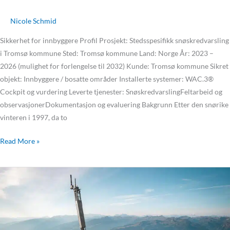
Nicole Schmid
Sikkerhet for innbyggere Profil Prosjekt: Stedsspesifikk snøskredvarsling
i Tromsø kommune Sted: Tromsø kommune Land: Norge År: 2023 –
2026 (mulighet for forlengelse til 2032) Kunde: Tromsø kommune Sikret
objekt: Innbyggere / bosatte områder Installerte systemer: WAC.3®
Cockpit og vurdering Leverte tjenester: SnøskredvarslingFeltarbeid og
observasjonerDokumentasjon og evaluering Bakgrunn Etter den snørike
vinteren i 1997, da to
Read More »
Schattenbach-
skredet
–
Modernisering
av