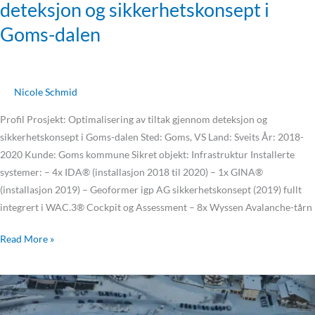
deteksjon og sikkerhetskonsept i
Goms-dalen
Nicole Schmid
Profil Prosjekt: Optimalisering av tiltak gjennom deteksjon og
sikkerhetskonsept i Goms-dalen Sted: Goms, VS Land: Sveits År: 2018-
2020 Kunde: Goms kommune Sikret objekt: Infrastruktur Installerte
systemer: – 4x IDA® (installasjon 2018 til 2020) – 1x GINA®
(installasjon 2019) – Geoformer igp AG sikkerhetskonsept (2019) fullt
integrert i WAC.3® Cockpit og Assessment – 8x Wyssen Avalanche-tårn
Read More »
Samnaun
sikrer