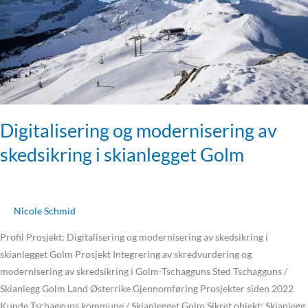
skianlegget
Golm
Digitalisering og modernisering av
skedsikring i skianlegget Golm
Nicole Schmid
Profil Prosjekt: Digitalisering og modernisering av skedsikring i
skianlegget Golm Prosjekt Integrering av skredvurdering og
modernisering av skredsikring i Golm-Tschagguns Sted Tschagguns /
Skianlegg Golm Land Østerrike Gjennomføring Prosjekter siden 2022
Kunde Tschagguns kommune / Skianlegget Golm Sikret objekt: Skianlegg,