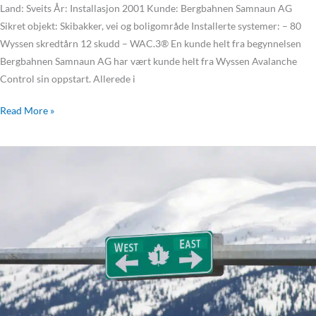
Land: Sveits År: Installasjon 2001 Kunde: Bergbahnen Samnaun AG
Sikret objekt: Skibakker, vei og boligområde Installerte systemer: – 80
Wyssen skredtårn 12 skudd – WAC.3® En kunde helt fra begynnelsen
Bergbahnen Samnaun AG har vært kunde helt fra Wyssen Avalanche
Control sin oppstart. Allerede i
Read More »
Skredsikring
ved
Trans-
Canada
Highway
#1