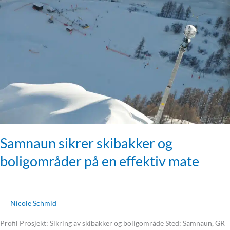
skibakker
og
boligområder
på
en
effektiv
mate
Samnaun sikrer skibakker og
boligområder på en effektiv mate
Nicole Schmid
Profil Prosjekt: Sikring av skibakker og boligområde Sted: Samnaun, GR