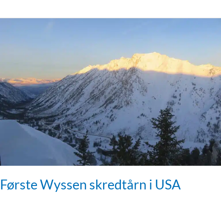
Første
Wyssen
skredtårn
i
USA
Første Wyssen skredtårn i USA