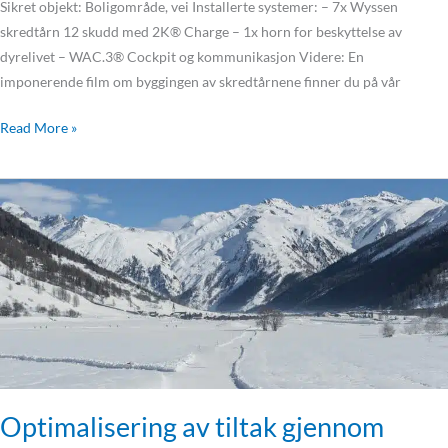
Sikret objekt: Boligområde, vei Installerte systemer: – 7x Wyssen
skredtårn 12 skudd med 2K® Charge – 1x horn for beskyttelse av
dyrelivet – WAC.3® Cockpit og kommunikasjon Videre: En
imponerende film om byggingen av skredtårnene finner du på vår
Read More »
Optimalisering
av
tiltak
gjennom
deteksjon
og
sikkerhetskonsept
i
Goms-
dalen
Optimalisering av tiltak gjennom