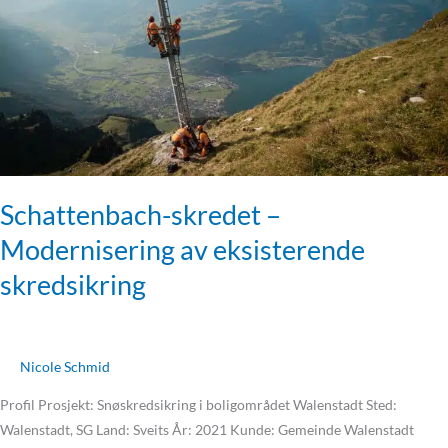
eksisterende
skredsikring
Schattenbach-skredet –
Modernisering av eksisterende
skredsikring
Nicole Schmid
Profil Prosjekt: Snøskredsikring i boligområdet Walenstadt Sted:
Walenstadt, SG Land: Sveits År: 2021 Kunde: Gemeinde Walenstadt