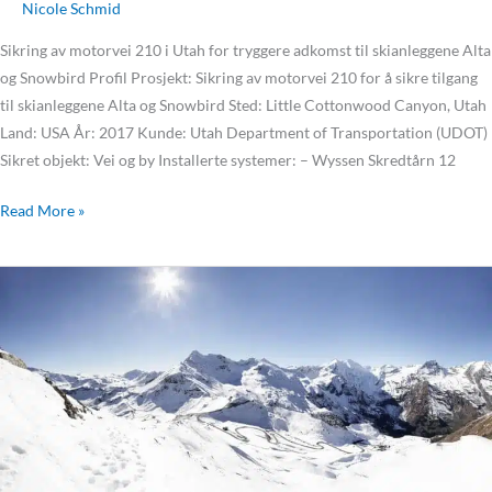
Nicole Schmid
Sikring av motorvei 210 i Utah for tryggere adkomst til skianleggene Alta
og Snowbird Profil Prosjekt: Sikring av motorvei 210 for å sikre tilgang
til skianleggene Alta og Snowbird Sted: Little Cottonwood Canyon, Utah
Land: USA År: 2017 Kunde: Utah Department of Transportation (UDOT)
Sikret objekt: Vei og by Installerte systemer: – Wyssen Skredtårn 12
Read More »
Sikring
Silvretta-
veien