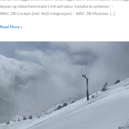
løyper og sikkerhetsrelatert infrastruktur Installerte systemer: –
WAC.3® Cockpit (inkl. NxD integrasjon) – WAC.3® Modules: […]
Read More »
Wyssen
skreddtårn
erstatter
Haubitser
i
Little
Cottonwood
Canyon