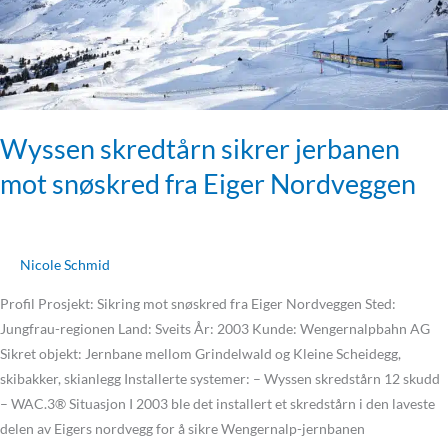
Nordveggen
Wyssen skredtårn sikrer jerbanen
mot snøskred fra Eiger Nordveggen
Nicole Schmid
Profil Prosjekt: Sikring mot snøskred fra Eiger Nordveggen Sted:
Jungfrau-regionen Land: Sveits År: 2003 Kunde: Wengernalpbahn AG
Sikret objekt: Jernbane mellom Grindelwald og Kleine Scheidegg,
skibakker, skianlegg Installerte systemer: – Wyssen skredstårn 12 skudd
– WAC.3® Situasjon I 2003 ble det installert et skredstårn i den laveste
delen av Eigers nordvegg for å sikre Wengernalp-jernbanen