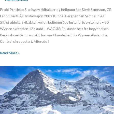
Profil Prosjekt: Sikring av skibakker og boligområde Sted: Samnaun, GR
Land: Sveits År: Installasjon 2001 Kunde: Bergbahnen Samnaun AG
Sikret objekt: Skibakker, vei og boligområde Installerte systemer: – 80
Wyssen skredtårn 12 skudd – WAC.3® En kunde helt fra begynnelsen
Bergbahnen Samnaun AG har vært kunde helt fra Wyssen Avalanche
Control sin oppstart. Allerede i
Read More »
Wyssen
skredtårn
sikrer
jerbanen
mot
snøskred
fra
Eiger