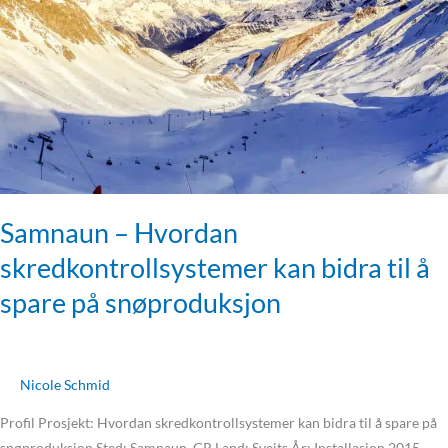
kan
bidra
til
å
spare
på
snøproduksjon
Samnaun – Hvordan
skredkontrollsystemer kan bidra til å
spare på snøproduksjon
Nicole Schmid
Profil Prosjekt: Hvordan skredkontrollsystemer kan bidra til å spare på
snøproduksjon Sted: Samnaun, GR Land: Sveits År: Installasjon 2015