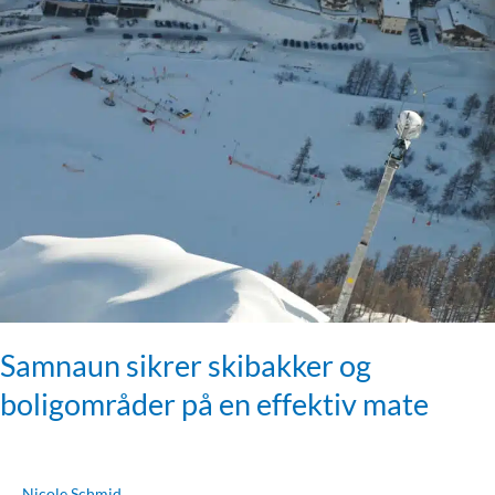
Samnaun
sikrer
skibakker
og
boligområder
på
en
effektiv
mate
Samnaun sikrer skibakker og
boligområder på en effektiv mate
Nicole Schmid