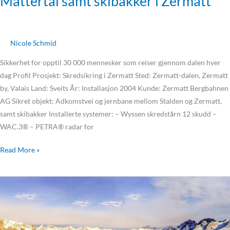
Mattertal samt skibakker i Zermatt
Nicole Schmid
Sikkerhet for opptil 30 000 mennesker som reiser gjennom dalen hver
dag Profil Prosjekt: Skredsikring i Zermatt Sted: Zermatt-dalen, Zermatt
by, Valais Land: Sveits År: Installasjon 2004 Kunde: Zermatt Bergbahnen
AG Sikret objekt: Adkomstvei og jernbane mellom Stalden og Zermatt,
samt skibakker Installerte systemer: – Wyssen skredstårn 12 skudd –
WAC.3® – PETRA® radar for
Read More »
Samnaun
–
Hvordan
skredkontrollsystemer