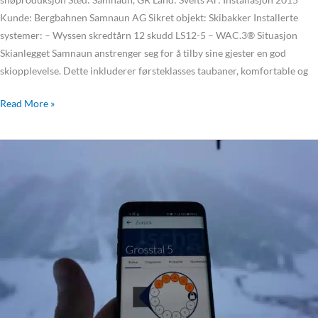
Kunde: Bergbahnen Samnaun AG Sikret objekt: Skibakker Installerte
systemer: – Wyssen skredtårn 12 skudd LS12-5 – WAC.3® Situasjon
Skianlegget Samnaun anstrenger seg for å tilby sine gjester en god
skiopplevelse. Dette inkluderer førsteklasses taubaner, komfortable og
Read More »
Ischgl
løser
ut
snøskred
på
få
minutter
–
takket
være