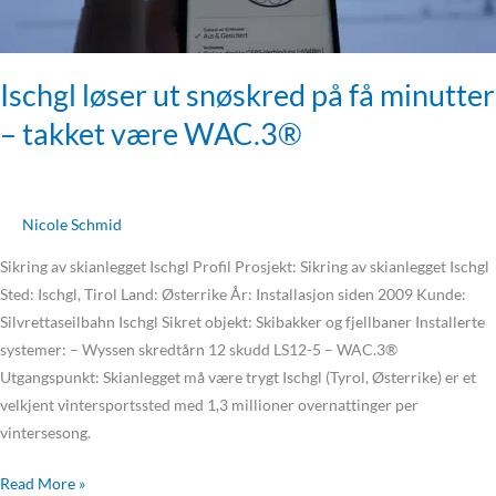
WAC.3®
Ischgl løser ut snøskred på få minutter
– takket være WAC.3®
Nicole Schmid
Sikring av skianlegget Ischgl Profil Prosjekt: Sikring av skianlegget Ischgl
Sted: Ischgl, Tirol Land: Østerrike År: Installasjon siden 2009 Kunde:
Silvrettaseilbahn Ischgl Sikret objekt: Skibakker og fjellbaner Installerte
systemer: – Wyssen skredtårn 12 skudd LS12-5 – WAC.3®
Utgangspunkt: Skianlegget må være trygt Ischgl (Tyrol, Østerrike) er et
velkjent vintersportssted med 1,3 millioner overnattinger per
vintersesong.
Read More »