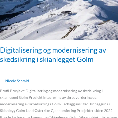
skianlegget
Golm
Digitalisering og modernisering av
skedsikring i skianlegget Golm
Nicole Schmid
Profil Prosjekt: Digitalisering og modernisering av skedsikring i
skianlegget Golm Prosjekt Integrering av skredvurdering og
modernisering av skredsikring i Golm-Tschagguns Sted Tschagguns /
Skianlegg Golm Land Østerrike Gjennomføring Prosjekter siden 2022
Kunde Tschagguns kommune / Skianlegget Golm Sikret objekt: Skianlegg,