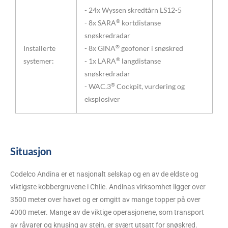
- 24x Wyssen skredtårn LS12-5
®
- 8x SARA
kortdistanse
snøskredradar
®
Installerte
- 8x GINA
geofoner i snøskred
®
systemer:
- 1x LARA
langdistanse
snøskredradar
®
- WAC.3
Cockpit, vurdering og
eksplosiver
Situasjon
Codelco Andina er et nasjonalt selskap og en av de eldste og
viktigste kobbergruvene i Chile. Andinas virksomhet ligger over
3500 meter over havet og er omgitt av mange topper på over
4000 meter. Mange av de viktige operasjonene, som transport
av råvarer og knusing av stein, er svært utsatt for snøskred.