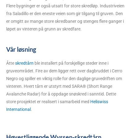
Flere bygninger er også utsatt for store skredløp. Industriveien
fra Saladillo er den eneste veien som gir tilgang til gruven. Den
er omgitt av mange store skredbaner og stenges flere ganger i
løpet av vinteren på grunn av skredfare.
Vår løsning
Åtte
skredtårn
ble installert på forskjellige steder inne i
gruveområdet. Fire av dem ligger rett over dagbruddet i Cerro
Negro og spiller en viktig rolle for den daglige gruvedriften om
vinteren. Hvert tårn er utstyrt med SARA® (Short Range
Avalanche Radar) for å oppdage snøskred i sanntid. Dette
store prosjektet er realisert i samarbeid med
Heliswiss
International
.
Høyestliggende Wyssen-skredtårn