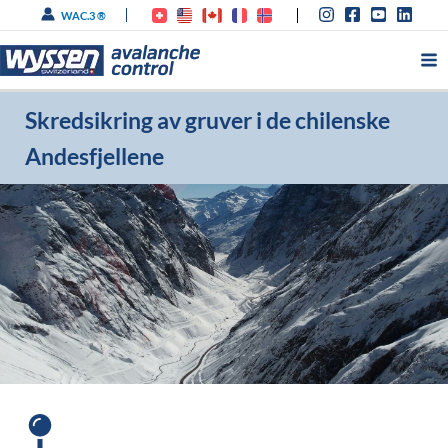
Hopp
WAC.3 ®
rett
til
innholdet
Skredsikring av gruver i de chilenske
Andesfjellene
Høyestliggende Wyssen-
skredtårn