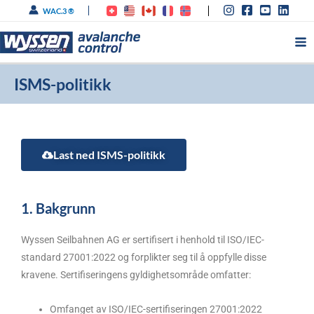
Hopp
WAC.3 ®
rett
til
innholdet
ISMS-politikk
Last ned ISMS-politikk
1. Bakgrunn
Wyssen Seilbahnen AG er sertifisert i henhold til ISO/IEC-
standard 27001:2022 og forplikter seg til å oppfylle disse
kravene. Sertifiseringens gyldighetsområde omfatter:
Omfanget av ISO/IEC-sertifiseringen 27001:2022