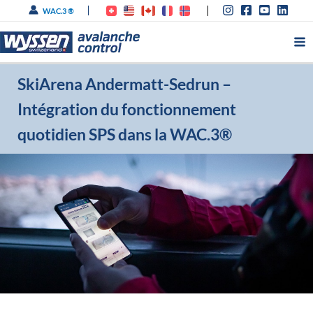
Aller
WAC.3 ®
au
contenu
SkiArena Andermatt-Sedrun –
Intégration du fonctionnement
quotidien SPS dans la WAC.3®