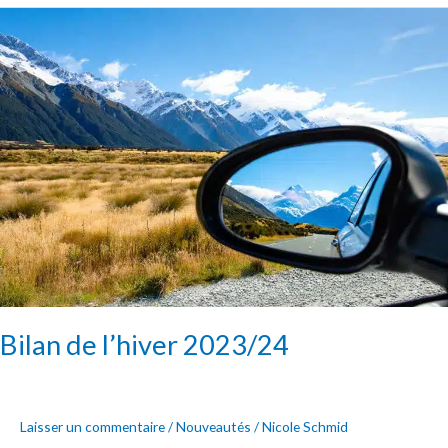
Bilan
de
l’hiver
2023/24
Bilan de l’hiver 2023/24
Laisser un commentaire
/
Nouveautés
/
Nicole Schmid