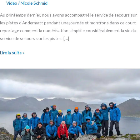
Vidéo
/
Nicole Schmid
Au printemps dernier, nous avons accompagné le service de secours sur
les pistes d’Andermatt pendant une journée et montrons dans ce court
reportage comment la numérisation simplifie considérablement la vie du
service de secours sur les pistes. […]
Lire la suite »
Impressions
ISSW
et
Wyssen
Week
2024