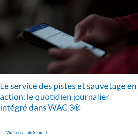
service
des
pistes
et
sauvetage
en
action:
le
quotidien
journalier
Le service des pistes et sauvetage en
intégré
dans
action: le quotidien journalier
WAC.3®
intégré dans WAC.3®
Vidéo
/
Nicole Schmid