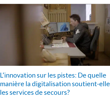
L’innovation
sur
les
pistes:
De
quelle
manière
la
digitalisation
soutient-
elle
L’innovation sur les pistes: De quelle
les
services
manière la digitalisation soutient-elle
de
les services de secours?
secours?