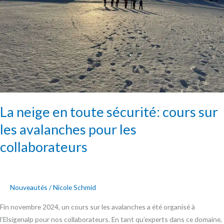
sur
les
avalanches
pour
les
collaborateurs
La neige en toute sécurité: cours sur
les avalanches pour les
collaborateurs
Nouveautés
/
Nicole Schmid
Fin novembre 2024, un cours sur les avalanches a été organisé à
l’Elsigenalp pour nos collaborateurs. En tant qu’experts dans ce domaine,