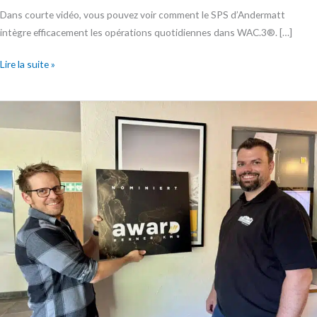
Dans courte vidéo, vous pouvez voir comment le SPS d’Andermatt
intègre efficacement les opérations quotidiennes dans WAC.3®. […]
Lire la suite »
Wyssen
Avalanche
Control
est
nominé
pour
le
prix
PME
bernois
2024
!