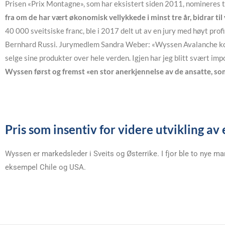
Prisen «Prix Montagne», som har eksistert siden 2011, nomineres t
fra om de har vært økonomisk vellykkede i minst tre år, bidrar til
40 000 sveitsiske franc, ble i 2017 delt ut av en jury med høyt pro
Bernhard Russi. Jurymedlem Sandra Weber: «Wyssen Avalanche kom
selge sine produkter over hele verden. Igjen har jeg blitt svært im
Wyssen først og fremst «en stor anerkjennelse av de ansatte, som h
Pris som insentiv for videre utvikling 
Wyssen er markedsleder i Sveits og Østerrike. I fjor ble to nye ma
eksempel Chile og USA.