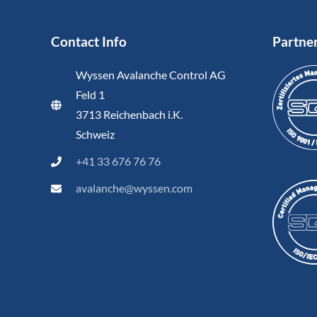
Contact Info
Partne
Wyssen Avalanche Control AG
Feld 1
3713 Reichenbach i.K.
Schweiz
+41 33 676 76 76
avalanche@wyssen.com