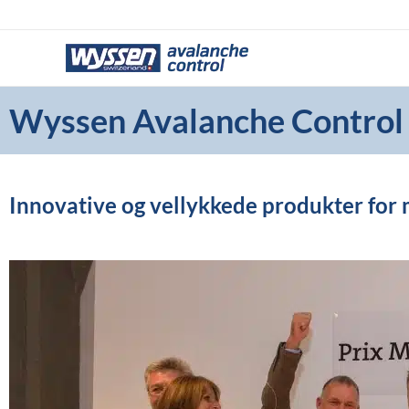
Hopp
rett
til
innholdet
Wyssen Avalanche Control 
Innovative og vellykkede produkter for