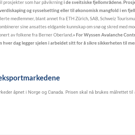
il prosjekter som har påvikrning
i de sveitsiske fjellområdene. Pro
 verdiskaping og sysselsetting eller til økonomisk mangfold i en fjel
filerte medlemmer, blant annet fra ETH Zürich, SAB, Schweiz Tourismus
binerer sine ansattes eldgamle kunnskap om snø og skred med mod
ponert av folkene fra Berner Oberland.
» For Wyssen Avalanche Contr
ver dag legger sjelen i arbeidet sitt for å sikre sikkerheten til me
av eksportmarkedene
rkeder åpnet i Norge og Canada. Prisen skal nå brukes målrettet til 