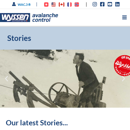
Zum
WAC.3 ®
Inhalt
springen
Stories
100 Jahre Wyssen
Our latest Stories...