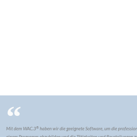
®
Mit dem WAC.3
haben wir die geeignete Software, um die profession
einem Programm abzubilden und die Tätigkeiten und Beurteilungen z