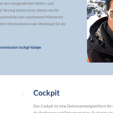
für den morgendlichen Wetter- und
uf Vorrang stellen kann, ebenso wie für
 wechselnde oder unerfahrene Mitarbeiter
ueller Informationen oder überhaupt für die
ommission Ischgl-Idalpe
Cockpit
Das Cockpit ist eine Datensammelplattform für 
die Bedienung und Dokumentation. Es bietet eine