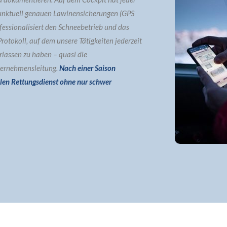
punktuell genauen Lawinensicherungen (GPS
ofessionalisiert den Schneebetrieb und das
rotokoll, auf dem unsere Tätigkeiten jederzeit
rlassen zu haben – quasi die
ternehmensleitung.
Nach einer Saison
len Rettungsdienst ohne nur schwer