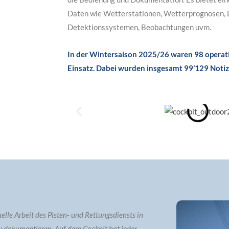
Daten wie Wetterstationen, Wetterprognosen, L
Detektionssystemen, Beobachtungen uvm.
In der Wintersaison 2025/26 waren 98 operati
Einsatz. Dabei wurden insgesamt 99’129 Notize
elle Arbeit des Pisten- und Rettungsdiensts in
u dokumentieren. Auf dem Cockpit hat jeder