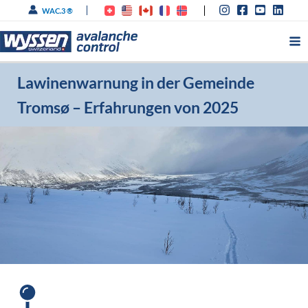
Zum
WAC.3 ®
Inhalt
springen
Lawinenwarnung in der Gemeinde
Tromsø – Erfahrungen von 2025
Erfahrungen aus einem langen und
komplexen Lawinenzyklus